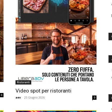
Ristoranti
Video spot per ristoranti
0
aev
-
25 Giugno 2026
0