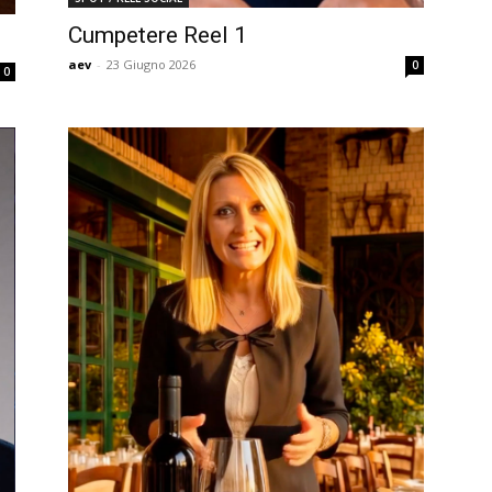
Cumpetere Reel 1
aev
-
23 Giugno 2026
0
0