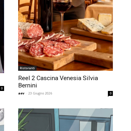
Ristoranti
Reel 2 Cascina Venesia Silvia
Bernini
0
aev
-
23 Giugno 2026
0